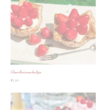
Aardbeienschelpje
€
3.50