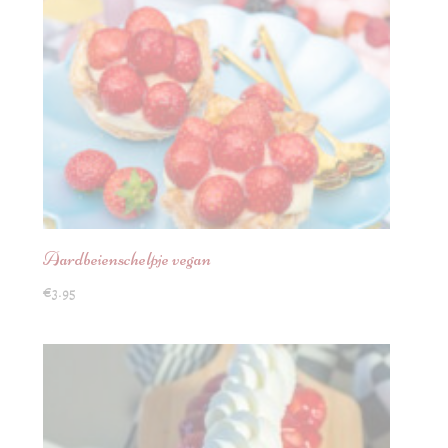
Aardbeienschelpje vegan
€
3.95