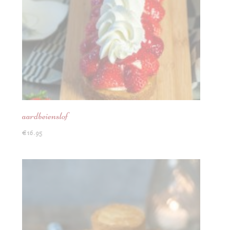
aardbeienslof
€
16.95