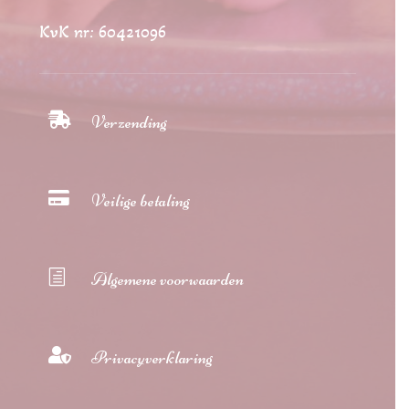
KvK nr: 60421096

Verzending

Veilige betaling
h
Algemene voorwaarden

Privacyverklaring