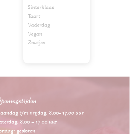
Sinterklaas
Taart
Vaderdag
Vegan
Zoutjes
peningstijden
aandag t/m vrijdag: 8.00- 17.00 uur
aterdag: 8.00 – 17.00 uur
ondag: gesloten