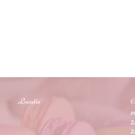
Locatie
O
M
Z
Z