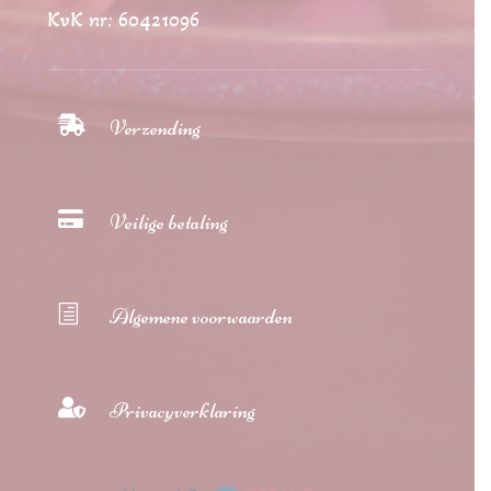
KvK nr: 60421096

Verzending

Veilige betaling
h
Algemene voorwaarden

Privacyverklaring