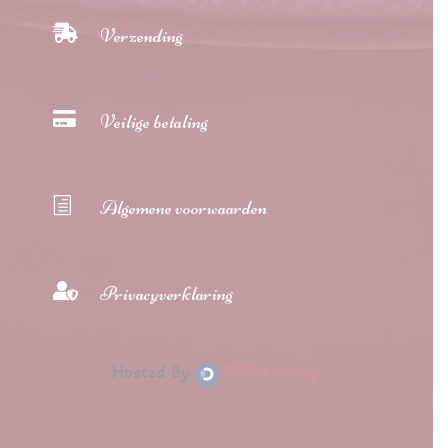

Verzending

Veilige betaling
h
Algemene voorwaarden

Privacyverklaring
Hosted By
TRON Group