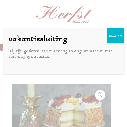
Selecteer een pagina
vakantiesluiting
SLUITEN
Slagroompunt
Wij zijn gesloten van maandag 10 augustus tot en met
zaterdag 15 augustus.