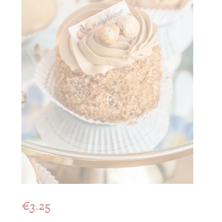
€
3.25