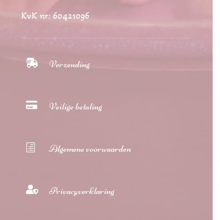
KvK nr: 60421096

Verzending

Veilige betaling
h
Algemene voorwaarden

Privacyverklaring