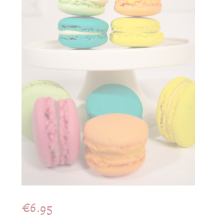
€
6.95