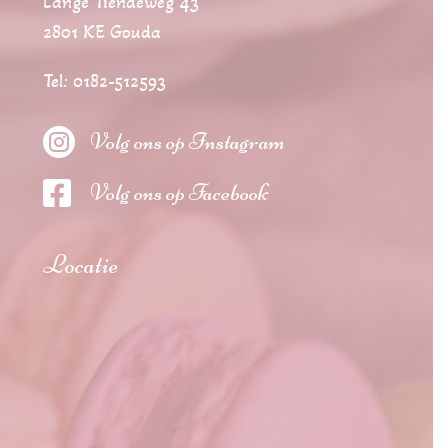
Lange Tiendeweg 43
2801 KE Gouda
Tel: 0182-512593

Volg ons op Instagram

Volg ons op Facebook
Locatie