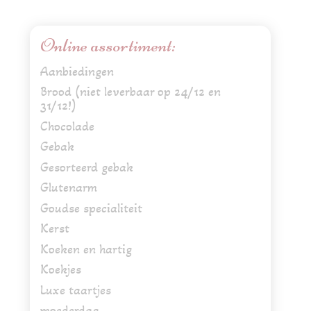
6
stuks
Online assortiment:
aantal
Aanbiedingen
Brood (niet leverbaar op 24/12 en
31/12!)
Chocolade
Gebak
Gesorteerd gebak
Glutenarm
Goudse specialiteit
Kerst
Koeken en hartig
Koekjes
Luxe taartjes
moederdag