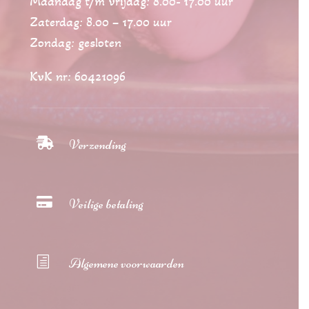
Maandag t/m vrijdag: 8.00- 17.00 uur
Zaterdag: 8.00 – 17.00 uur
Zondag: gesloten
KvK nr: 60421096

Verzending

Veilige betaling
h
Algemene voorwaarden