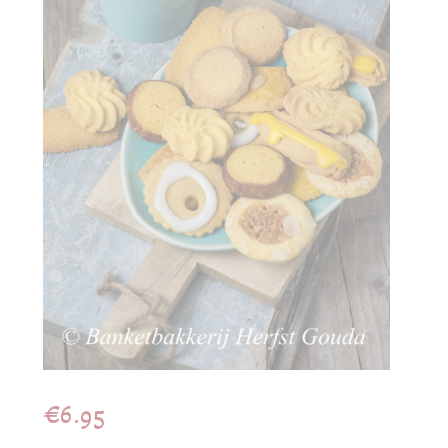
€
6.95