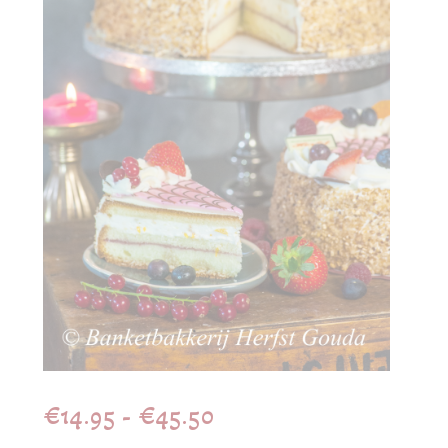
Prijsklasse:
€
14.95
-
€
45.50
€14.95