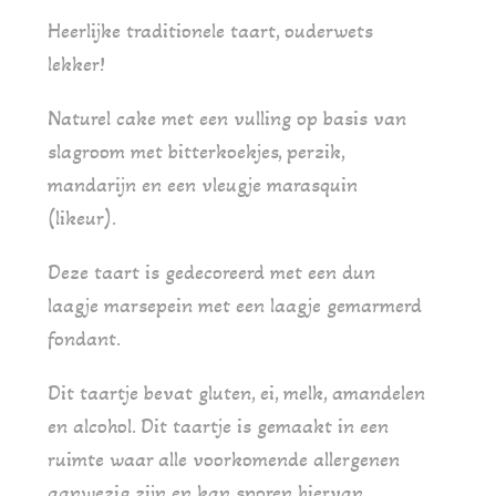
tot
Heerlijke traditionele taart, ouderwets
€45.50
lekker!
Naturel cake met een vulling op basis van
slagroom met bitterkoekjes, perzik,
mandarijn en een vleugje marasquin
(likeur).
Deze taart is gedecoreerd met een dun
laagje marsepein met een laagje gemarmerd
fondant.
Dit taartje bevat gluten, ei, melk, amandelen
en alcohol. Dit taartje is gemaakt in een
ruimte waar alle voorkomende allergenen
aanwezig zijn en kan sporen hiervan