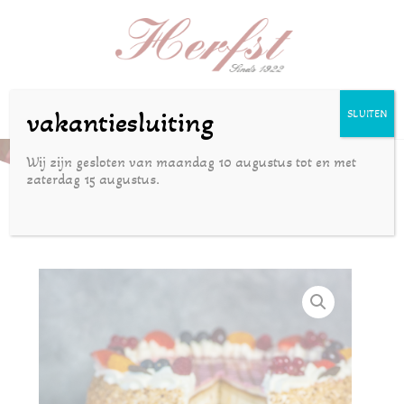
Selecteer een pagina
vakantiesluiting
SLUITEN
Chipolata taart
Wij zijn gesloten van maandag 10 augustus tot en met
zaterdag 15 augustus.