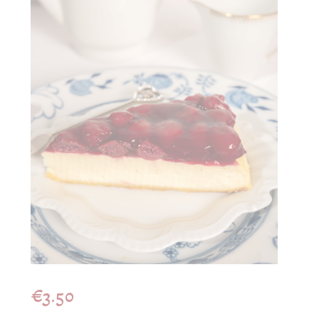
€
3.50