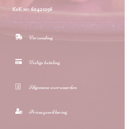
KvK nr: 60421096

Verzending

Veilige betaling
h
Algemene voorwaarden

Privacyverklaring