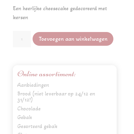
Een heerlijke cheesecake gedecoreerd met
kersen
Cheesecake
Toevoegen aan winkelwagen
met
kersen
aantal
Online assortiment:
Aanbiedingen
Brood (niet leverbaar op 24/12 en
31/12!)
Chocolade
Gebak
Gesorteerd gebak