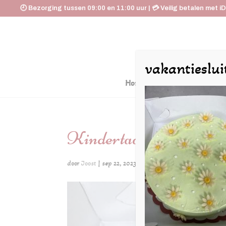
🕘 Bezorging tussen 09:00 en 11:00 uur | 💳 Veilig betalen met i
vakantieslui
Home
De Huyskamer
Kindertaarten
door
Joost
|
sep 22, 2023