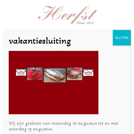
Selecteer een pagina
vakantiesluiting
SLUITEN
publicatie4
door
bakkerijherfst
|
dec 11, 2016
Wij zijn gesloten van maandag 10 augustus tot en met
zaterdag 15 augustus.