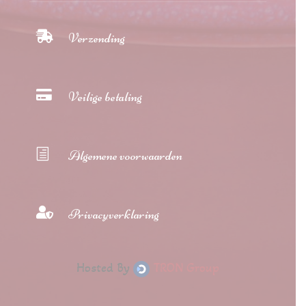

Verzending

Veilige betaling
h
Algemene voorwaarden

Privacyverklaring
Hosted By
TRON Group