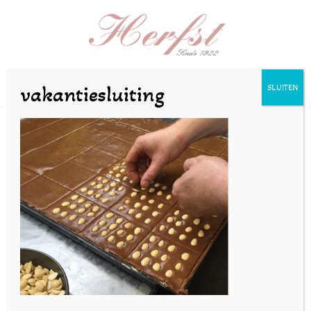
Selecteer een pagina
vakantiesluiting
SLUITEN
gallery-1
door
Joost
|
nov 15, 2016