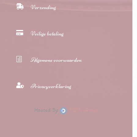

Verzending

Veilige betaling
h
Algemene voorwaarden

Privacyverklaring
Hosted By
TRON Group