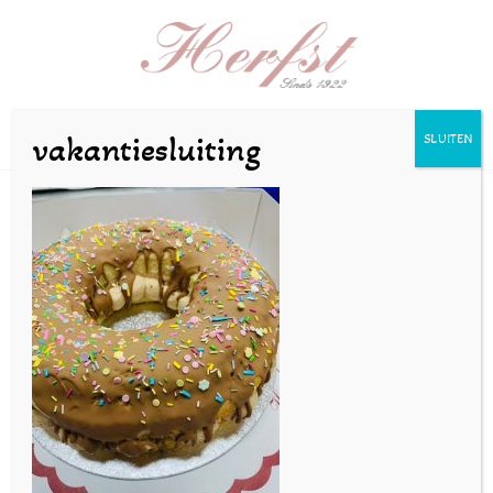
Selecteer een pagina
vakantiesluiting
SLUITEN
foto 2
door
bakkerijherfst
|
jul 17, 2020