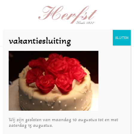
Selecteer een pagina
vakantiesluiting
SLUITEN
8
door
bakkerijherfst
|
jun 17, 2020
Wij zijn gesloten van maandag 10 augustus tot en met
zaterdag 15 augustus.