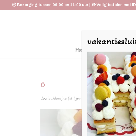
🕘 Bezorging tussen 09:00 en 11:00 uur | 💳 Veilig betalen met i
vakantieslui
Home
De Huyskamer
6
door
bakkerijherfst
|
jun 17, 2020