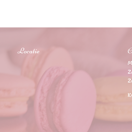
Locatie
O
M
Z
Z
K