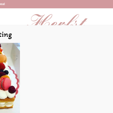
Deal
ting
Online bestellen
Kindertaarten
Bruidstaarten
Re