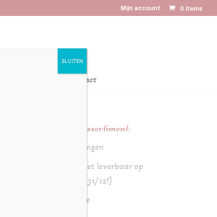
Mijn account
0 items
SLUITEN
latiegeschenken
Contact
Online assortiment:
Aanbiedingen
Brood (niet leverbaar op
24/12 en 31/12!)
Chocolade