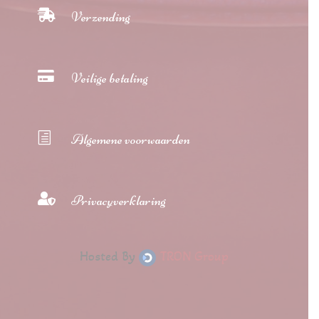

Verzending

Veilige betaling
h
Algemene voorwaarden

Privacyverklaring
Hosted By
TRON Group