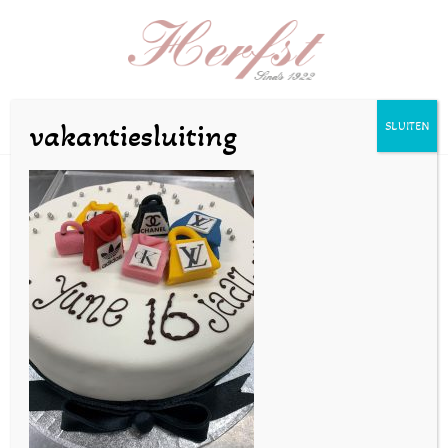
Selecteer een pagina
vakantiesluiting
SLUITEN
3
door
bakkerijherfst
|
jun 17, 2020