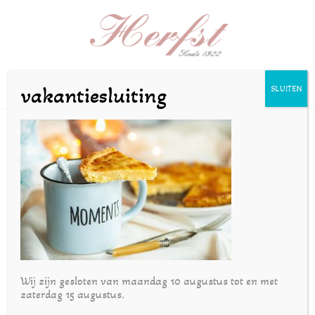
Selecteer een pagina
vakantiesluiting
SLUITEN
szeilstra-28jan21-71
door
bakkerijherfst
|
feb 1, 2022
Wij zijn gesloten van maandag 10 augustus tot en met
zaterdag 15 augustus.