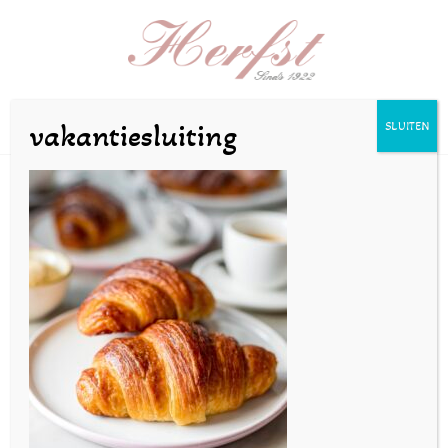
Selecteer een pagina
vakantiesluiting
SLUITEN
Screenshot
door
bakkerijherfst
|
dec 16, 2025