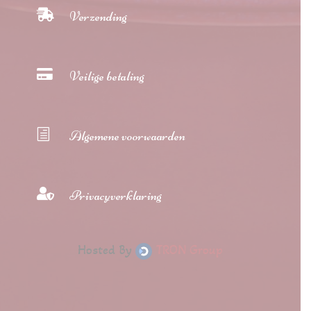

Verzending

Veilige betaling
h
Algemene voorwaarden

Privacyverklaring
Hosted By
TRON Group