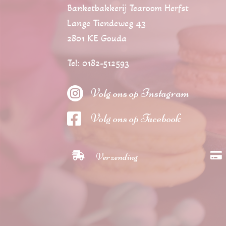
Banketbakkerij Tearoom Herfst
Lange Tiendeweg 43
2801 KE Gouda
Tel: 0182-512593

Volg ons op Instagram

Volg ons op Facebook


Verzending