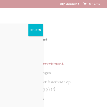
Mijn account
0 items
SLUITEN
latiegeschenken
Contact
Online assortiment:
Aanbiedingen
Brood (niet leverbaar op
24/12 en 31/12!)
Chocolade