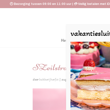
🕘 Bezorging tussen 09:00 en 11:00 uur | 💳 Veilig betalen met i
vakantieslui
Home
De Huyskamer
SZeilstra-herfst13juni
door
bakkerijherfst
|
aug 25, 2025