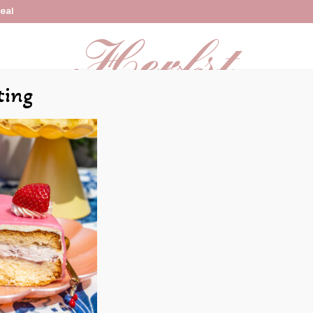
Deal
ting
Online bestellen
Kindertaarten
Bruidstaarten
Re
24-27