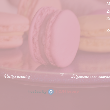
M
Z
Z
K
Veilige betaling
h
Algemene voorwaard
Hosted By
TRON Group