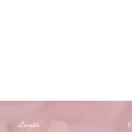
Locatie
O