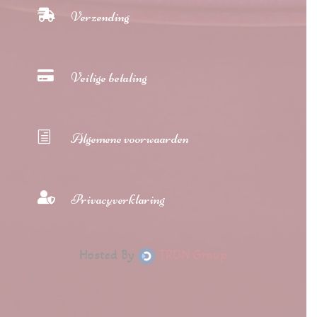

Verzending

Veilige betaling
h
Algemene voorwaarden

Privacyverklaring
Hosted By
TRON Group