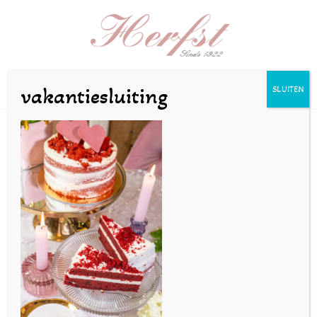
Selecteer een pagina
vakantiesluiting
SLUITEN
SZ-30jan25-71
door
bakkerijherfst
|
aug 25, 2025