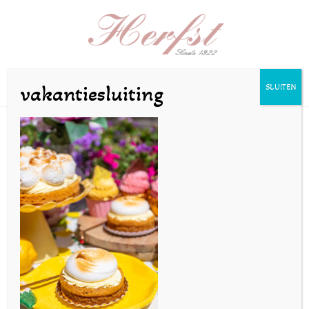
Selecteer een pagina
vakantiesluiting
SLUITEN
SZeilstra-4jul24-29
door
bakkerijherfst
|
aug 21, 2025