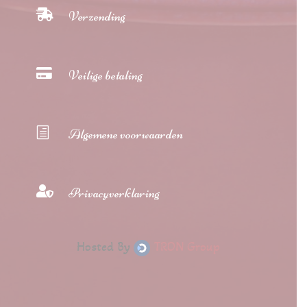

Verzending

Veilige betaling
h
Algemene voorwaarden

Privacyverklaring
Hosted By
TRON Group