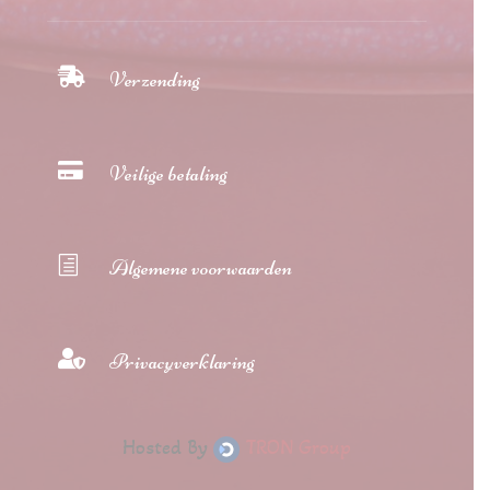

Verzending

Veilige betaling
h
Algemene voorwaarden

Privacyverklaring
Hosted By
TRON Group