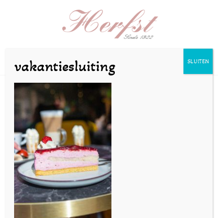
Selecteer een pagina
vakantiesluiting
SLUITEN
SZeilstra-gebak1mei24-
19
door
bakkerijherfst
|
mei 16, 2024