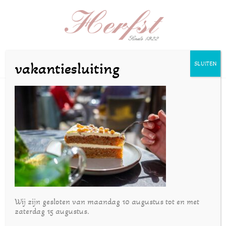
Selecteer een pagina
vakantiesluiting
SLUITEN
SZeilstra-gebak1mei24-
41
door
bakkerijherfst
|
mei 16, 2024
Wij zijn gesloten van maandag 10 augustus tot en met
zaterdag 15 augustus.