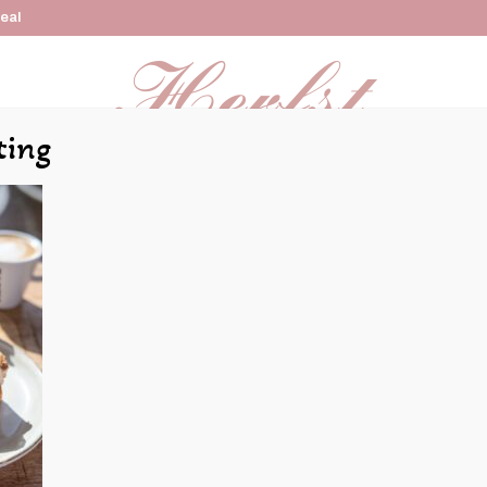
Deal
ting
Online bestellen
Kindertaarten
Bruidstaarten
Re
-18