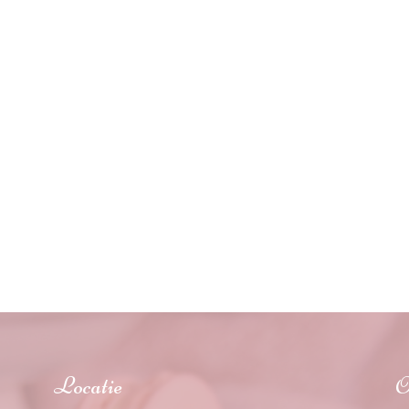
Locatie
O