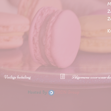
M
Z
Z
K
Veilige betaling
h
Algemene voorwaard
Hosted By
TRON Group