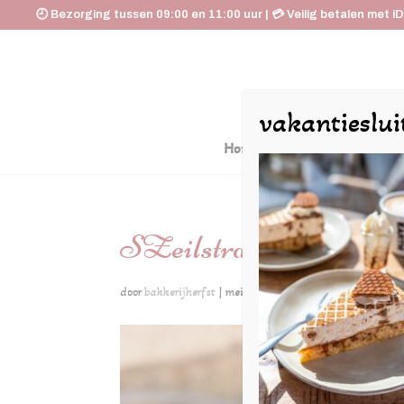
🕘 Bezorging tussen 09:00 en 11:00 uur | 💳 Veilig betalen met i
vakantieslui
Home
De Huyskamer
SZeilstra-gebak1mei24
door
bakkerijherfst
|
mei 16, 2024