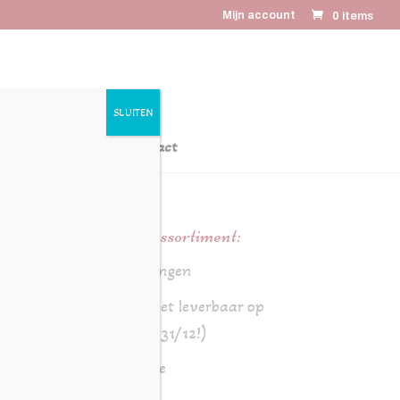
Mijn account
0 items
SLUITEN
latiegeschenken
Contact
Online assortiment:
Aanbiedingen
Brood (niet leverbaar op
24/12 en 31/12!)
Chocolade