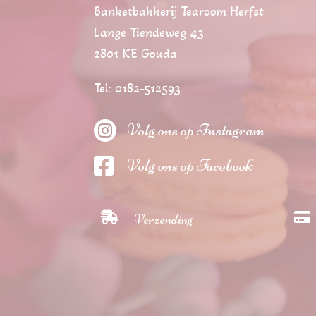
Banketbakkerij Tearoom Herfst
Lange Tiendeweg 43
2801 KE Gouda
Tel: 0182-512593

Volg ons op Instagram

Volg ons op Facebook


Verzending