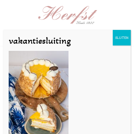
Selecteer een pagina
vakantiesluiting
SLUITEN
SZ-herfst15feb24-47
door
bakkerijherfst
|
feb 20, 2024