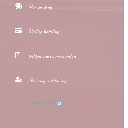

Verzending

Veilige betaling
h
Algemene voorwaarden

Privacyverklaring
Hosted By
TRON Group