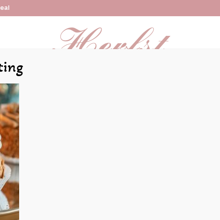
Deal
ting
Online bestellen
Kindertaarten
Bruidstaarten
Re