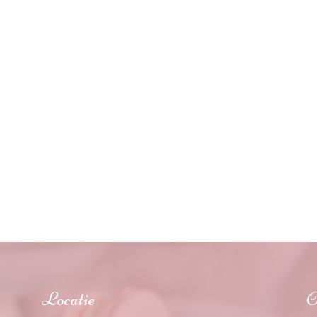
Locatie
O