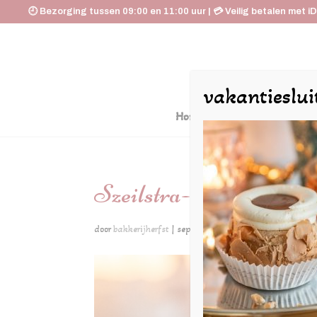
🕘 Bezorging tussen 09:00 en 11:00 uur | 💳 Veilig betalen met i
vakantieslui
Home
De Huyskamer
Szeilstra-23-110-16-2
door
bakkerijherfst
|
sep 28, 2023