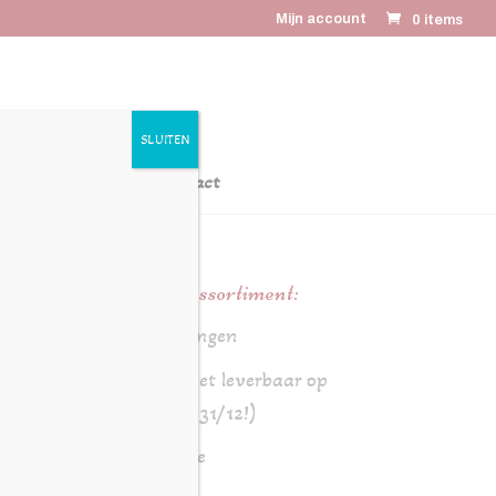
Mijn account
0 items
SLUITEN
latiegeschenken
Contact
Online assortiment:
Aanbiedingen
Brood (niet leverbaar op
24/12 en 31/12!)
Chocolade