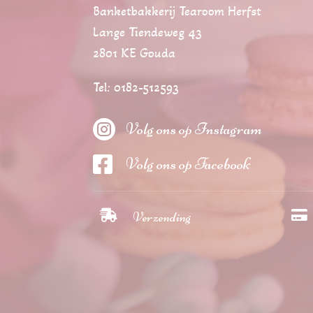
Banketbakkerij Tearoom Herfst
Lange Tiendeweg 43
2801 KE Gouda
Tel: 0182-512593

Volg ons op Instagram

Volg ons op Facebook


Verzending