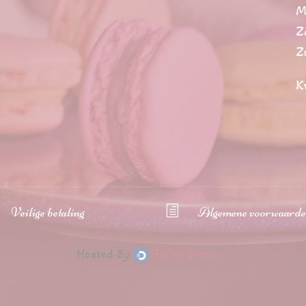
M
Z
Z
K
Veilige betaling
h
Algemene voorwaard
Hosted By
TRON Group