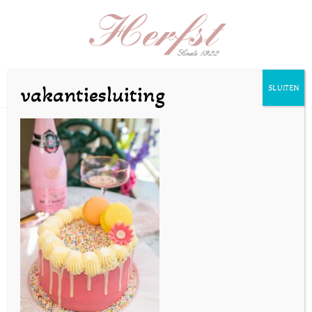
Selecteer een pagina
vakantiesluiting
SLUITEN
Szeilstra-23-68-29
door
bakkerijherfst
|
jun 20, 2023