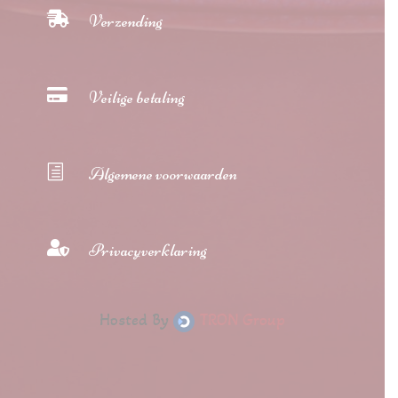

Verzending

Veilige betaling
h
Algemene voorwaarden

Privacyverklaring
Hosted By
TRON Group