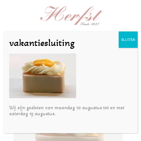
Selecteer een pagina
vakantiesluiting
SLUITEN
marsepein-advocaat
door
Joost
|
nov 22, 2016
Wij zijn gesloten van maandag 10 augustus tot en met
zaterdag 15 augustus.