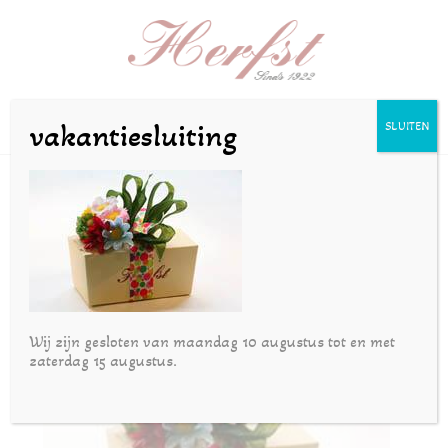
Selecteer een pagina
vakantiesluiting
SLUITEN
luxe-doos-met-bonbons
door
Joost
|
nov 22, 2016
Wij zijn gesloten van maandag 10 augustus tot en met
zaterdag 15 augustus.