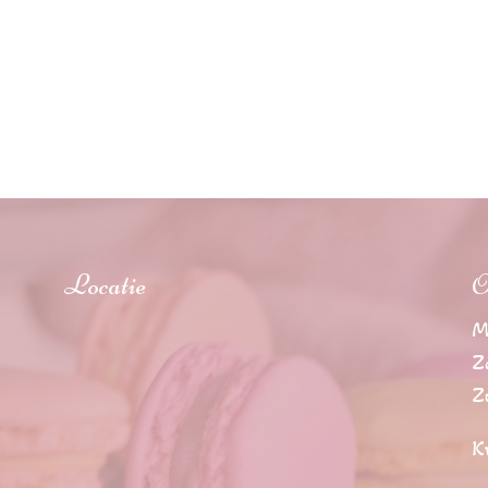
Locatie
O
M
Z
Z
K