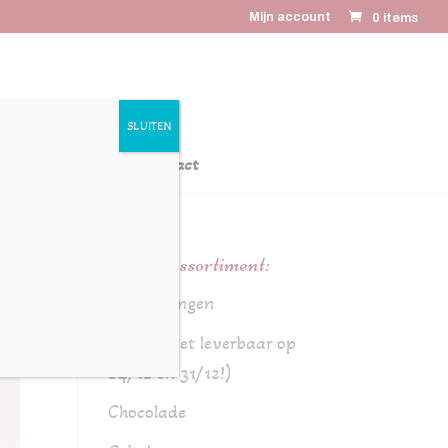
Mijn account
0 items
SLUITEN
latiegeschenken
Contact
Online assortiment:
Aanbiedingen
Brood (niet leverbaar op
24/12 en 31/12!)
Chocolade