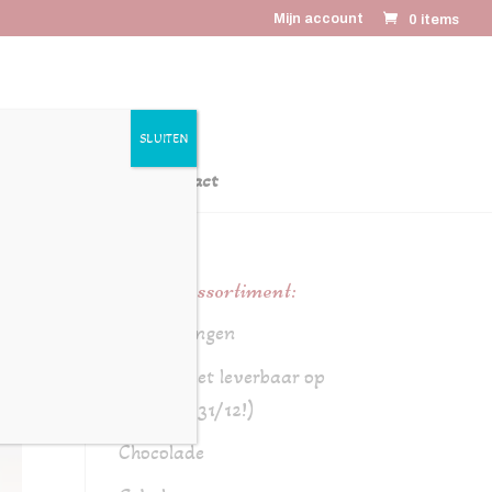
Mijn account
0 items
SLUITEN
latiegeschenken
Contact
Online assortiment:
Aanbiedingen
Brood (niet leverbaar op
24/12 en 31/12!)
Chocolade