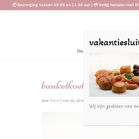
🕘 Bezorging tussen 09:00 en 11:00 uur | 💳 Veilig betalen met i
vakantieslui
Home
De Huyskamer
banketkoekjes
door
Joost
|
nov 22, 2016
Wij zijn gesloten van m