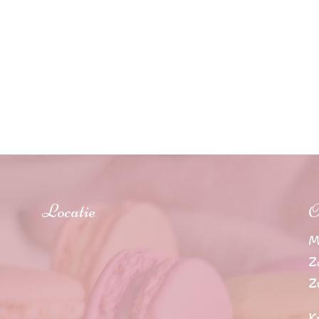
Locatie
O
M
Z
Z
K