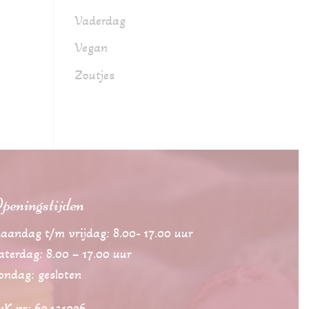
Vaderdag
Vegan
Zoutjes
peningstijden
aandag t/m vrijdag: 8.00- 17.00 uur
aterdag: 8.00 – 17.00 uur
ondag: gesloten
vK nr: 60421096