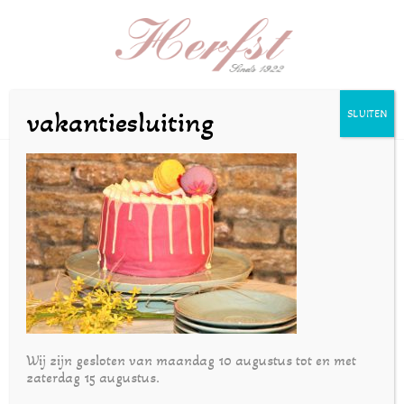
Selecteer een pagina
vakantiesluiting
SLUITEN
driptaart 2
door
bakkerijherfst
|
mrt 12, 2021
Wij zijn gesloten van maandag 10 augustus tot en met
zaterdag 15 augustus.