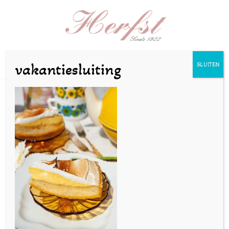
Selecteer een pagina
vakantiesluiting
SLUITEN
s_zeilstra-25mei20-20
door
bakkerijherfst
|
mei 26, 2020