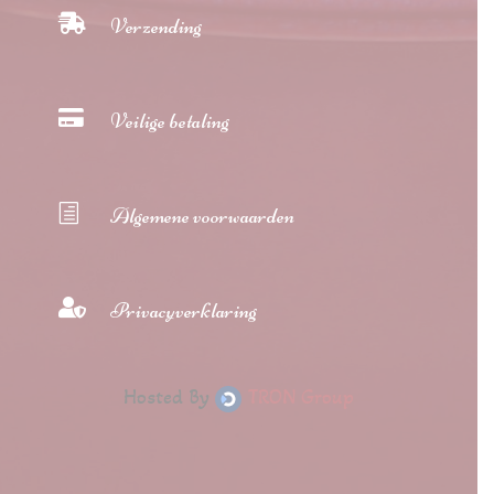

Verzending

Veilige betaling
h
Algemene voorwaarden

Privacyverklaring
Hosted By
TRON Group