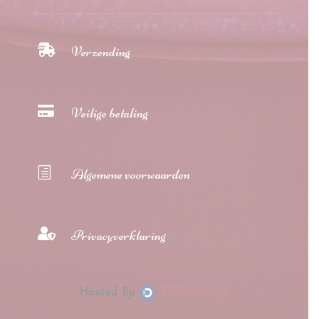

Verzending

Veilige betaling
h
Algemene voorwaarden

Privacyverklaring
Hosted By
TRON Group