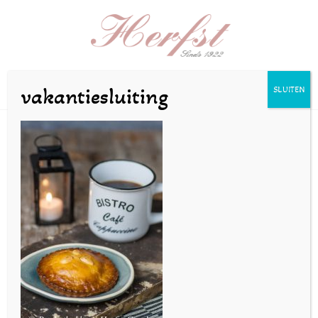
Selecteer een pagina
vakantiesluiting
SLUITEN
©sandra_zeilstra-2019-
02-161
door
bakkerijherfst
|
jan 22, 2019